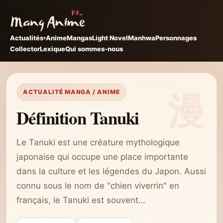
Actualités
Anime
Mangas
Light Novel
Manhwa
Personnages
Collector
Lexique
Qui sommes-nous
ACTUALITÉ MANGA / ANIME
Définition Tanuki
Le Tanuki est une créature mythologique
japonaise qui occupe une place importante
dans la culture et les légendes du Japon. Aussi
connu sous le nom de "chien viverrin" en
français, le Tanuki est souvent…