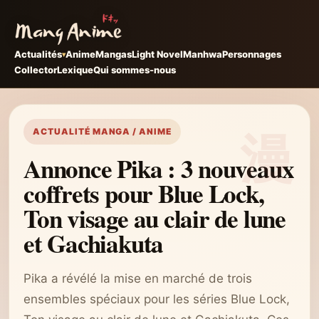
Actualités
Anime
Mangas
Light Novel
Manhwa
Personnages
Collector
Lexique
Qui sommes-nous
ACTUALITÉ MANGA / ANIME
Annonce Pika : 3 nouveaux
coffrets pour Blue Lock,
Ton visage au clair de lune
et Gachiakuta
Pika a révélé la mise en marché de trois
ensembles spéciaux pour les séries Blue Lock,