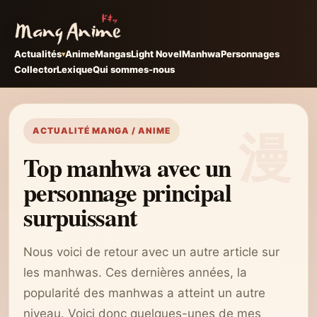
Actualités
Anime
Mangas
Light Novel
Manhwa
Personnages
Collector
Lexique
Qui sommes-nous
ACTUALITÉ MANGA / ANIME
Top manhwa avec un
personnage principal
surpuissant
Nous voici de retour avec un autre article sur
les manhwas. Ces dernières années, la
popularité des manhwas a atteint un autre
niveau. Voici donc quelques-unes de mes