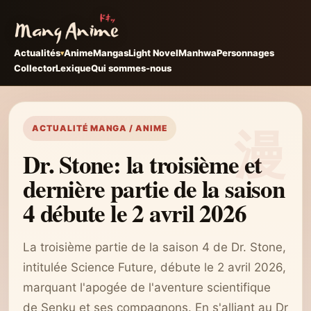
Actualités
Anime
Mangas
Light Novel
Manhwa
Personnages
Collector
Lexique
Qui sommes-nous
ACTUALITÉ MANGA / ANIME
Dr. Stone: la troisième et
dernière partie de la saison
4 débute le 2 avril 2026
La troisième partie de la saison 4 de Dr. Stone,
intitulée Science Future, débute le 2 avril 2026,
marquant l'apogée de l'aventure scientifique
de Senku et ses compagnons. En s'alliant au Dr